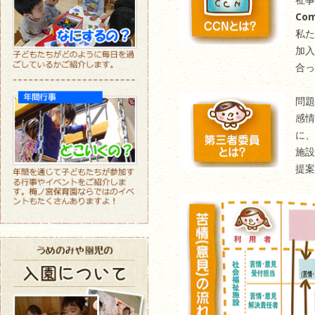
Com
私た
加入
合っ
問題
感情
に、
施設
提案