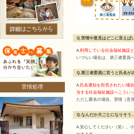
Q.苦情や意見はどこに言えば
A.
利用している社会福祉施設
いづらい場合は、第三者委員
Q.第三者委員に言うと氏名が
A.
氏名通知を拒否されたい場
苦情処理
当する社会福祉施設へこうい
ただし匿名の場合、苦情（意
Q.なんだか大ごとになりそう
A.安心してください（笑）。
だきます。