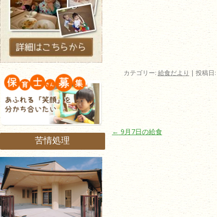
カテゴリー:
給食だより
| 投稿日
投稿ナビゲーション
←
9月7日の給食
苦情処理