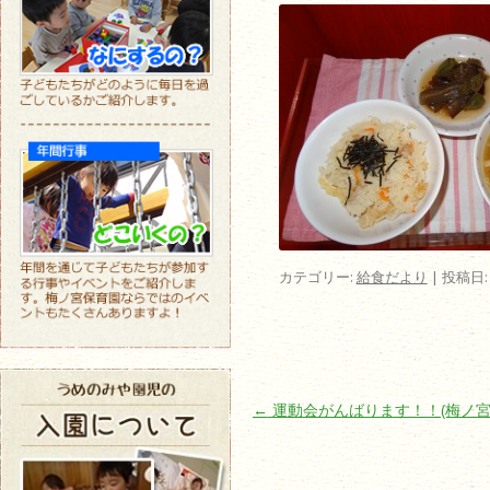
カテゴリー:
給食だより
| 投稿日
投稿ナビゲーション
←
運動会がんばります！！(梅ノ宮