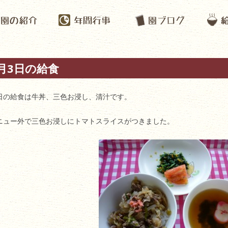
月3日の給食
日の給食は牛丼、三色お浸し、清汁です。
ニュー外で三色お浸しにトマトスライスがつきました。