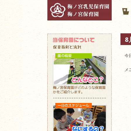
8
今
メ