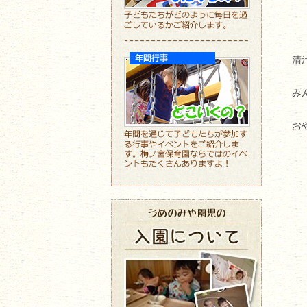
清
み
お