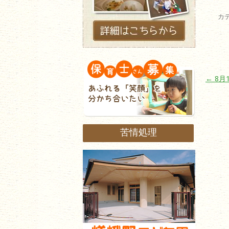
カ
投稿ナ
←
8月
苦情処理