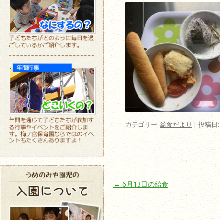
カテゴリー:
給食だより
| 投稿日
投稿ナビゲーション
←
6月13日の給食