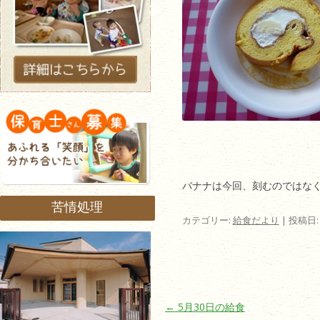
バナナは今回、刻むのではな
苦情処理
カテゴリー:
給食だより
| 投稿日
投稿ナビゲーション
←
5月30日の給食