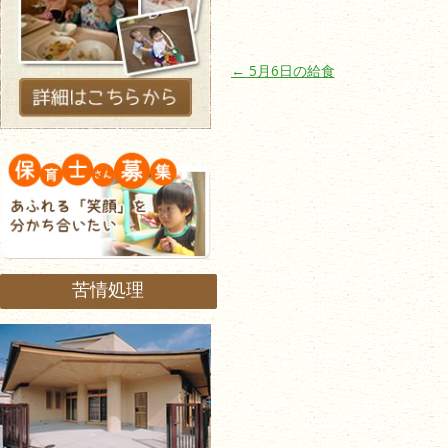
投稿ナビゲーション
←
5月6日の給食
苦情処理