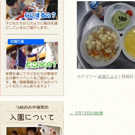
カテゴリー:
給食だより
| 投稿日
投稿ナビゲーション
←
5月13日の給食