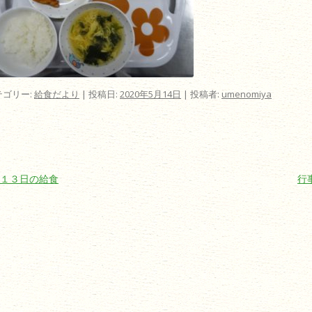
テゴリー:
給食だより
| 投稿日:
2020年5月14日
|
投稿者:
umenomiya
ビゲーション
１３日の給食
行