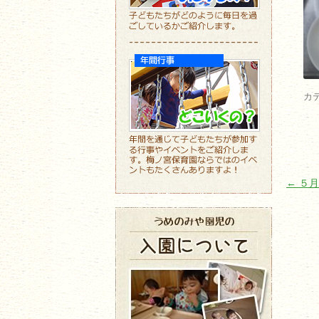
カ
投稿ナ
←
５月