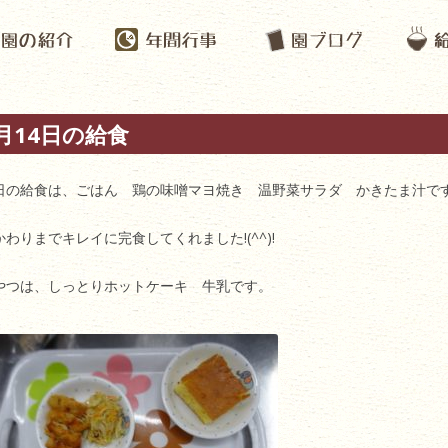
月14日の給食
日の給食は、ごはん 鶏の味噌マヨ焼き 温野菜サラダ かきたま汁で
かわりまでキレイに完食してくれました!(^^)!
やつは、しっとりホットケーキ 牛乳です。