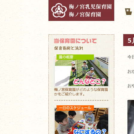
5
今
お
お