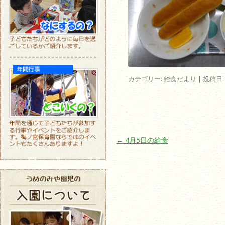
カテゴリー:
給食だより
| 投稿日
投稿ナビゲーション
←
4月5日の給食