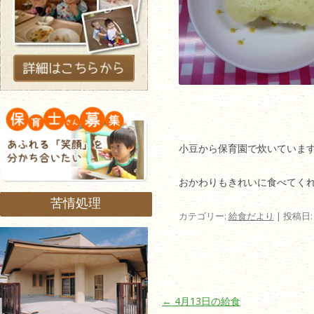
小豆から保育園で炊いていま
おかわりもきれいに食べてく
苦情処理
カテゴリー:
給食だより
| 投稿日
投稿ナビゲーション
←
4月13日の給食