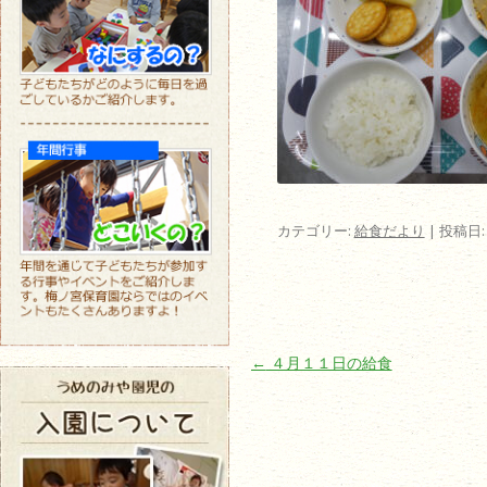
カテゴリー:
給食だより
| 投稿日
投稿ナビゲーション
←
４月１１日の給食