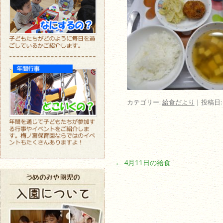
カテゴリー:
給食だより
| 投稿日
投稿ナビゲーション
←
4月11日の給食