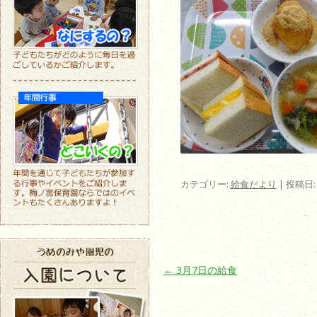
カテゴリー:
給食だより
| 投稿日
投稿ナビゲーション
←
3月7日の給食