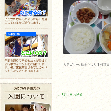
カテゴリー:
給食だより
| 投稿日
投稿ナビゲーション
←
3月1日の給食