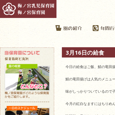
3月16日の給食
今日の給食はご飯、鯖の竜田
鯖の竜田揚げは人気のメニュ
味がしっかりついているので
今月の紅白なますにはちりめ