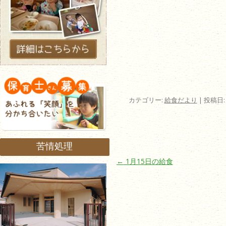
カテゴリー:
給食だより
| 投稿日
苦情処理
投稿ナビゲーション
←
1月15日の給食