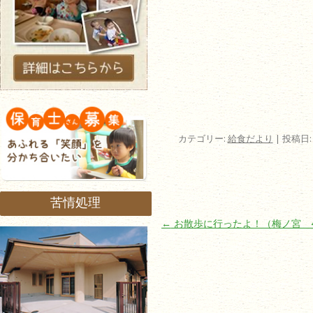
カテゴリー:
給食だより
| 投稿日
苦情処理
投稿ナビゲーション
←
お散歩に行ったよ！（梅ノ宮 