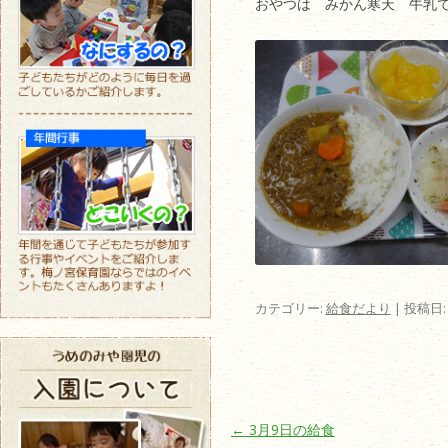
おやつは みかん寒天 牛乳
カテゴリー:
給食だより
| 投稿日
投稿ナビゲーション
←
3月9日の給食