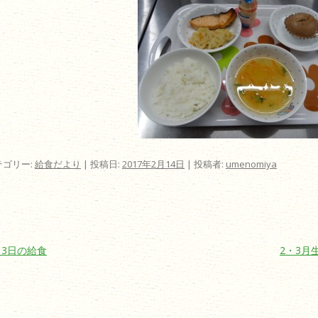
テゴリー:
給食だより
| 投稿日:
2017年2月14日
|
投稿者:
umenomiya
ビゲーション
13日の給食
2・3月