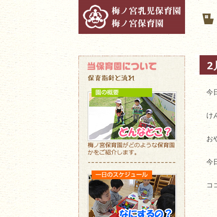
2
今
け
お
今
コ