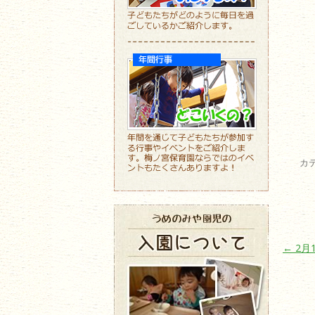
カ
投稿ナ
←
2月