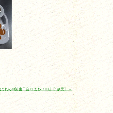
生まれのお誕生日会 ひまわり白組【1歳児】
→