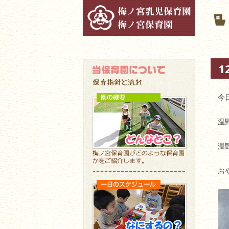
1
今
温
温
お