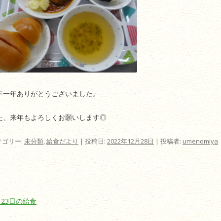
年一年ありがとうございました。
た、来年もよろしくお願いします◎
テゴリー:
未分類
,
給食だより
| 投稿日:
2022年12月28日
|
投稿者:
umenomiya
ビゲーション
月23日の給食