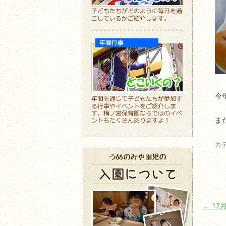
今
ま
カ
投稿ナ
←
12