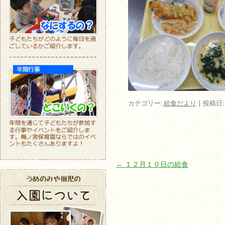
カテゴリー:
給食だより
| 投稿日
投稿ナビゲーション
←
１２月１０日の給食