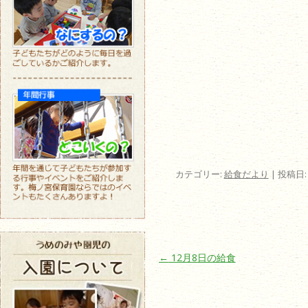
カテゴリー:
給食だより
| 投稿日
投稿ナビゲーション
←
12月8日の給食