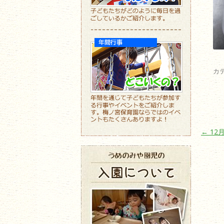
カ
投稿ナ
←
12