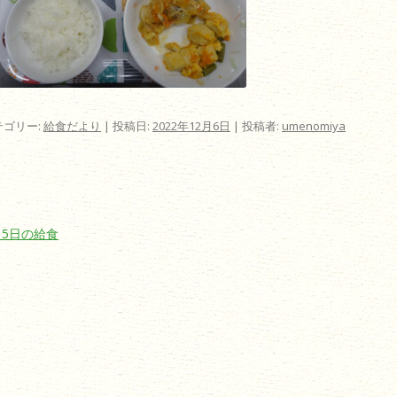
テゴリー:
給食だより
| 投稿日:
2022年12月6日
|
投稿者:
umenomiya
ビゲーション
月5日の給食