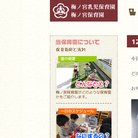
1
今
ど
お