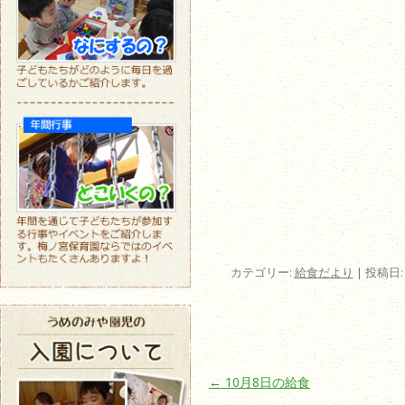
カテゴリー:
給食だより
| 投稿日
投稿ナビゲーション
←
10月8日の給食