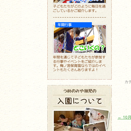
カ
投稿ナ
←
10