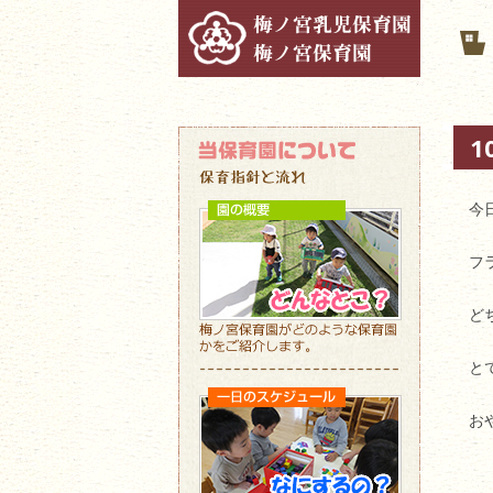
1
今
フ
ど
と
お