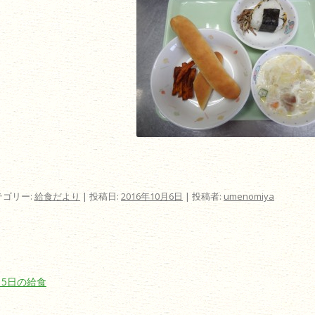
テゴリー:
給食だより
| 投稿日:
2016年10月6日
|
投稿者:
umenomiya
ビゲーション
月5日の給食