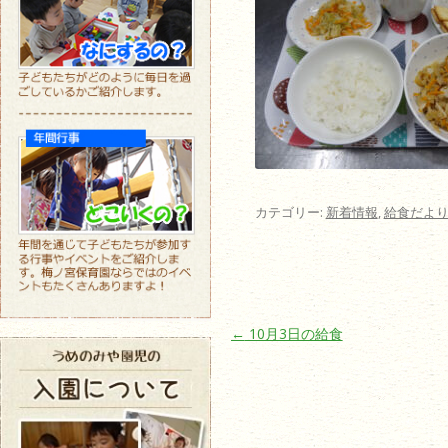
カテゴリー:
新着情報
,
給食だよ
投稿ナビゲーション
←
10月3日の給食