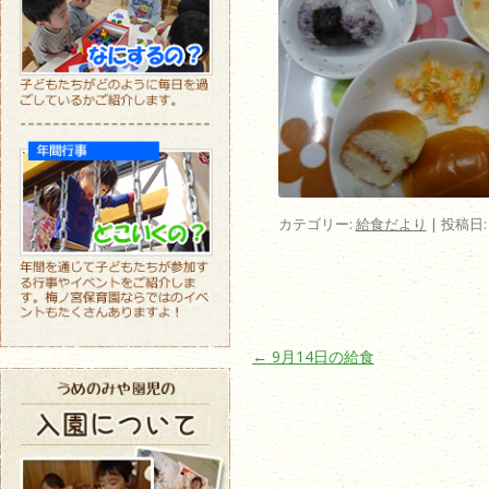
カテゴリー:
給食だより
| 投稿日
投稿ナビゲーション
←
9月14日の給食