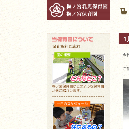
1
今
ご