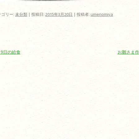
テゴリー:
未分類
| 投稿日:
2015年3月20日
|
投稿者:
umenomiya
ビゲーション
19日の給食
お雛さま作