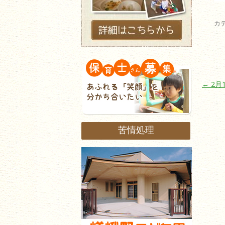
カ
投稿ナ
←
2月
苦情処理