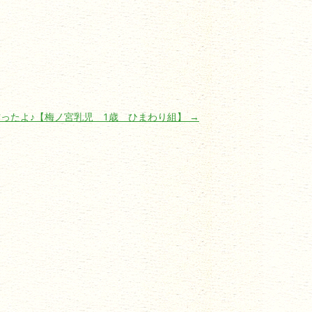
ったよ♪【梅ノ宮乳児 1歳 ひまわり組】
→