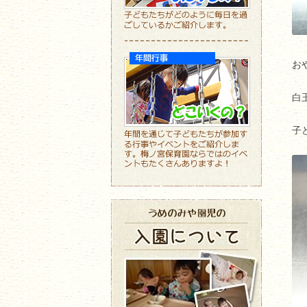
お
白
子