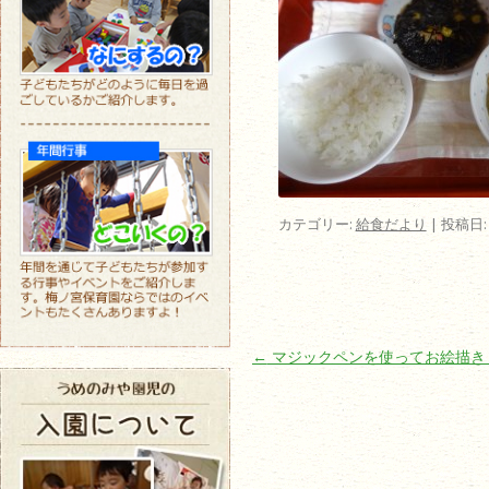
カテゴリー:
給食だより
| 投稿日
投稿ナビゲーション
←
マジックペンを使ってお絵描き