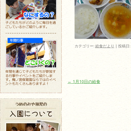
カテゴリー:
給食だより
| 投稿日
投稿ナビゲーション
←
1月10日の給食