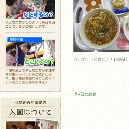
カテゴリー:
給食だより
| 投稿日
投稿ナビゲーション
←
1月4日の給食