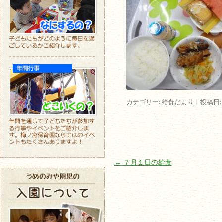
カテゴリー:
給食だより
| 投稿日
投稿ナビゲーション
←
７月１日の給食