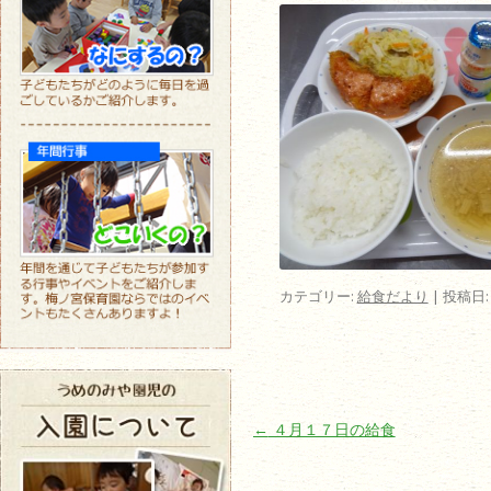
カテゴリー:
給食だより
| 投稿日
投稿ナビゲーション
←
４月１７日の給食