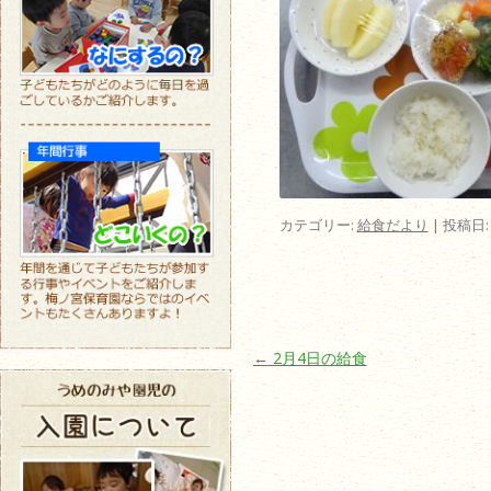
カテゴリー:
給食だより
| 投稿日
投稿ナビゲーション
←
2月4日の給食