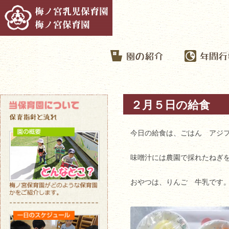
２月５日の給食
今日の給食は、ごはん アジ
味噌汁には農園で採れたねぎ
おやつは、りんご 牛乳です