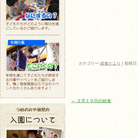
カテゴリー:
給食だより
| 投稿日
投稿ナビゲーション
←
２月１０日の給食