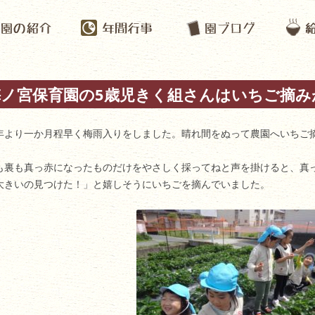
梅ノ宮保育園の5歳児きく組さんはいちご摘み
年より一か月程早く梅雨入りをしました。晴れ間をぬって農園へいちご
も裏も真っ赤になったものだけをやさしく採ってねと声を掛けると、真
大きいの見つけた！」と嬉しそうにいちごを摘んでいました。