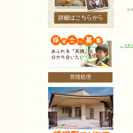
カ
投稿ナ
←
5月
苦情処理