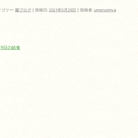
テゴリー:
園ブログ
| 投稿日:
2021年5月29日
|
投稿者:
umenomiya
ビゲーション
19日の給食