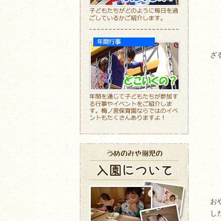
ざ
お
し