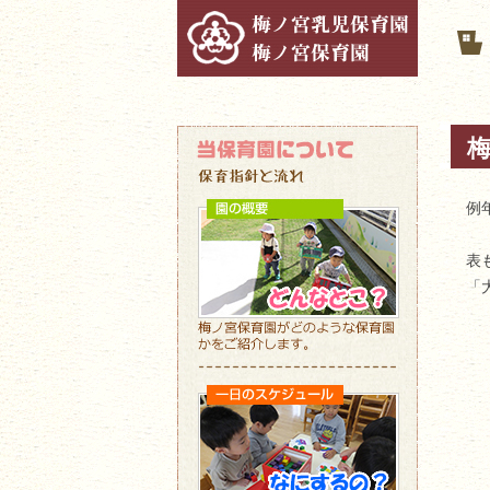
例
表
「