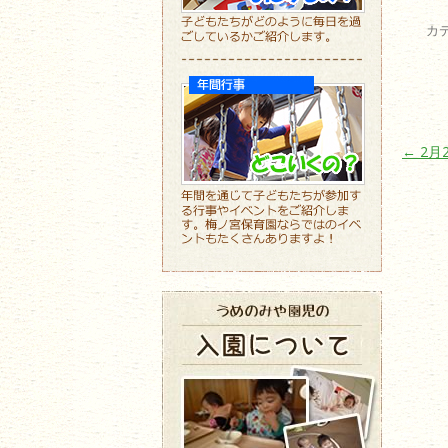
カ
投稿ナ
←
2月