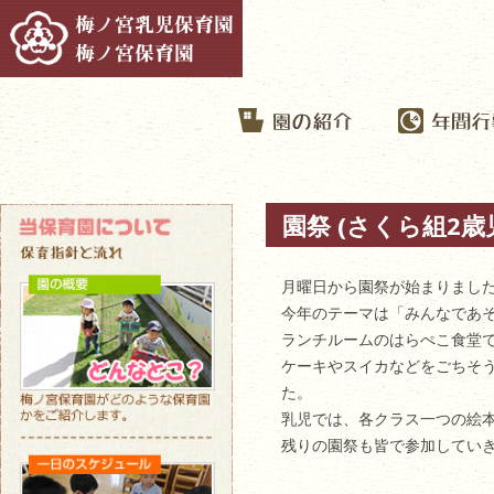
園祭 (さくら組2歳
月曜日から園祭が始まりまし
今年のテーマは「みんなであ
ランチルームのはらぺこ食堂
ケーキやスイカなどをごちそ
た。
乳児では、各クラス一つの絵
残りの園祭も皆で参加してい