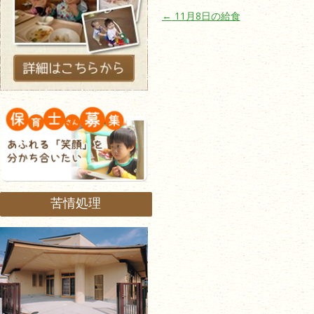
投稿ナビゲーション
←
11月8日の給食
苦情処理