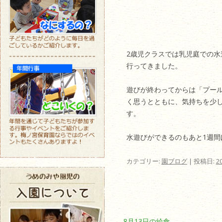
2歳児クラスでは乳児庭での
行ってきました。
遊びが終わってからは「プー
く思うとともに、気持ちを少
す。
水遊びができるのもあと1週
カテゴリー:
園ブログ
| 投稿日:
2
投稿ナビゲーション
←
8月13日の給食