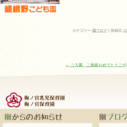
カテゴリー:
園ブログ
| 投稿日:
2
投稿ナビゲーション
←
ご入園、ご進級おめでとうござ