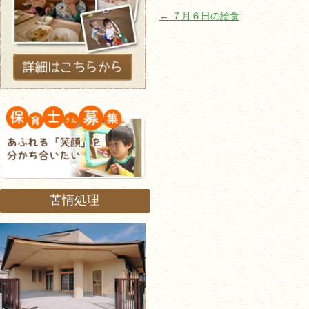
投稿ナビゲーション
←
７月６日の給食
苦情処理