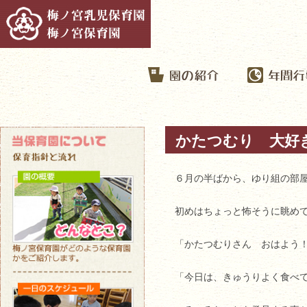
かたつむり 大好
６月の半ばから、ゆり組の部
初めはちょっと怖そうに眺め
「かたつむりさん おはよう
「今日は、きゅうりよく食べ