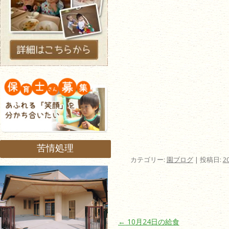
苦情処理
カテゴリー:
園ブログ
| 投稿日:
2
投稿ナビゲーション
←
10月24日の給食