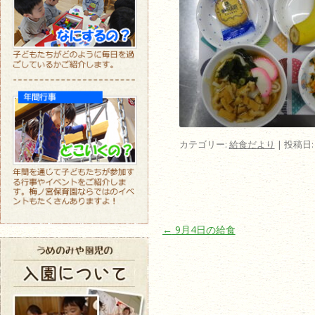
カテゴリー:
給食だより
| 投稿日
投稿ナビゲーション
←
9月4日の給食