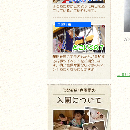
カ
投稿ナ
←
8月