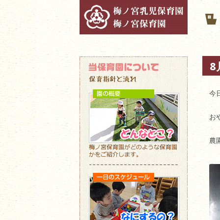
8
今
お
農