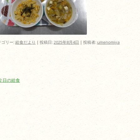
テゴリー:
給食だより
| 投稿日:
2025年8月4日
|
投稿者:
umenomiya
ビゲーション
２日の給食