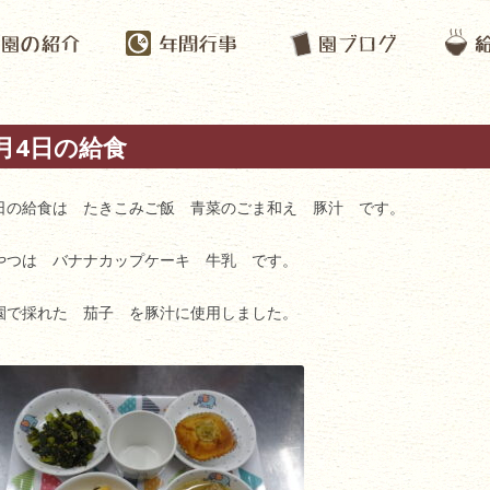
月4日の給食
日の給食は たきこみご飯 青菜のごま和え 豚汁 です。
やつは バナナカップケーキ 牛乳 です。
園で採れた 茄子 を豚汁に使用しました。