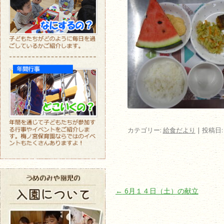
カテゴリー:
給食だより
| 投稿日
投稿ナビゲーション
←
6月１４日（土）の献立