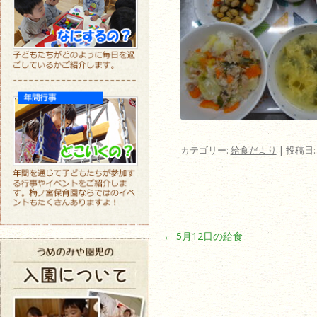
カテゴリー:
給食だより
| 投稿日
投稿ナビゲーション
←
5月12日の給食