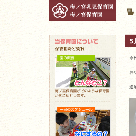
5
今
お
追