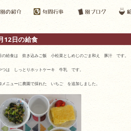
月12日の給食
日の給食は 炊き込みご飯 小松菜としめじのごま和え 豚汁 です。
やつは しっとりホットケーキ 牛乳 です。
加メニューに農園で採れた いちご を追加しました。