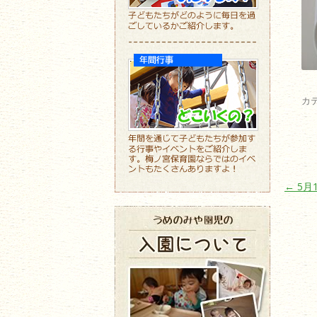
カ
投稿ナ
←
5月