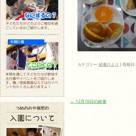
カテゴリー:
給食だより
| 投稿日
投稿ナビゲーション
←
12月10日の給食