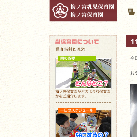
1
今
お