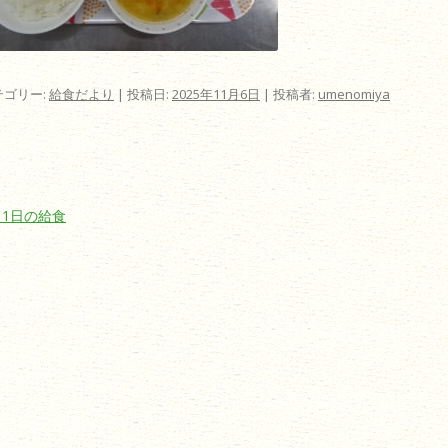
テゴリー:
給食だより
| 投稿日:
2025年11月6日
|
投稿者:
umenomiya
ビゲーション
月1日の給食