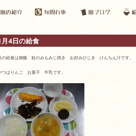
1月4日の給食
日の給食は御飯 鮭のみもみじ焼き お好みひじき けんちん汁です。
やつはりんご お菓子 牛乳です。