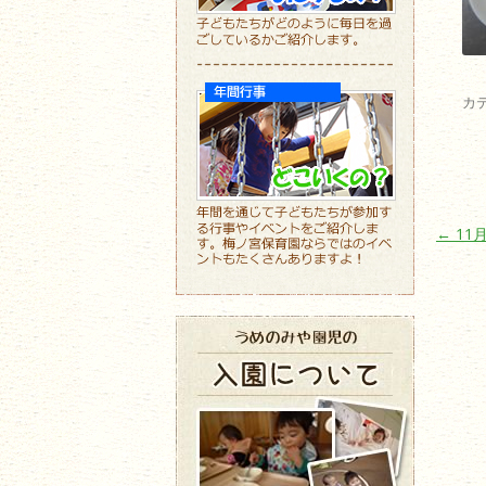
カ
投稿ナ
←
11