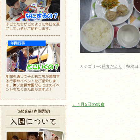
カテゴリー:
給食だより
| 投稿日
投稿ナビゲーション
←
1月6日の給食